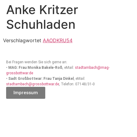
Anke Kritzer
Schuhladen
Verschlagwortet
AAODKRU54
Bei Fragen wenden Sie sich gerne an:
•
MAG: Frau Monika Bakele-Roß
, eMail:
stadtambach@mag-
grossbottwar.de
•
Sadt Großbottwar: Frau Tanja Dinkel
, eMail:
stadtambach@grossbottwar.de
, Telefon: 07148/31-0
Impressum