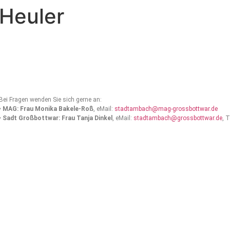
Heuler
Bei Fragen wenden Sie sich gerne an:
•
MAG: Frau Monika Bakele-Roß
, eMail:
stadtambach@mag-grossbottwar.de
•
Sadt Großbottwar: Frau Tanja Dinkel
, eMail:
stadtambach@grossbottwar.de
, 