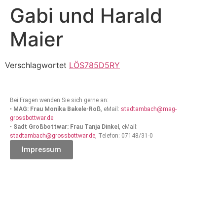
Gabi und Harald
Maier
Verschlagwortet
LÖS785D5RY
Bei Fragen wenden Sie sich gerne an:
•
MAG: Frau Monika Bakele-Roß
, eMail:
stadtambach@mag-
grossbottwar.de
•
Sadt Großbottwar: Frau Tanja Dinkel
, eMail:
stadtambach@grossbottwar.de
, Telefon: 07148/31-0
Impressum