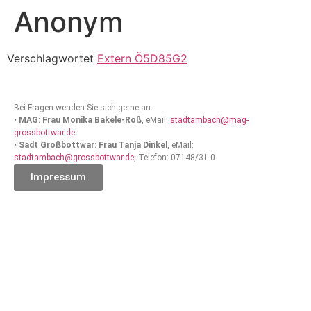
Anonym
Verschlagwortet
Extern Ö5D85G2
Bei Fragen wenden Sie sich gerne an:
•
MAG: Frau Monika Bakele-Roß
, eMail:
stadtambach@mag-
grossbottwar.de
•
Sadt Großbottwar: Frau Tanja Dinkel
, eMail:
stadtambach@grossbottwar.de
, Telefon: 07148/31-0
Impressum