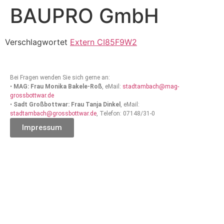
BAUPRO GmbH
Verschlagwortet
Extern CI85F9W2
Bei Fragen wenden Sie sich gerne an:
•
MAG: Frau Monika Bakele-Roß
, eMail:
stadtambach@mag-
grossbottwar.de
•
Sadt Großbottwar: Frau Tanja Dinkel
, eMail:
stadtambach@grossbottwar.de
, Telefon: 07148/31-0
Impressum