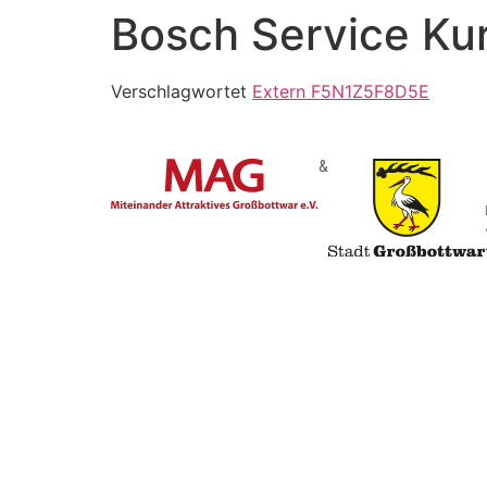
Bosch Service K
Verschlagwortet
Extern F5N1Z5F8D5E
&