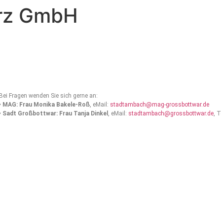
urz GmbH
Bei Fragen wenden Sie sich gerne an:
•
MAG: Frau Monika Bakele-Roß
, eMail:
stadtambach@mag-grossbottwar.de
•
Sadt Großbottwar: Frau Tanja Dinkel
, eMail:
stadtambach@grossbottwar.de
, 