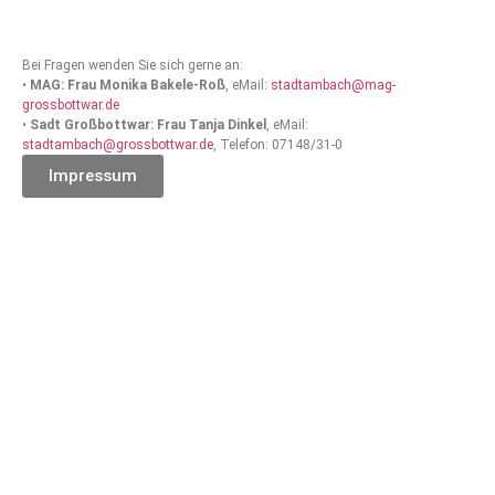
Bei Fragen wenden Sie sich gerne an:
•
MAG: Frau Monika Bakele-Roß
, eMail:
stadtambach@mag-
grossbottwar.de
•
Sadt Großbottwar: Frau Tanja Dinkel
, eMail:
stadtambach@grossbottwar.de
, Telefon: 07148/31-0
Impressum