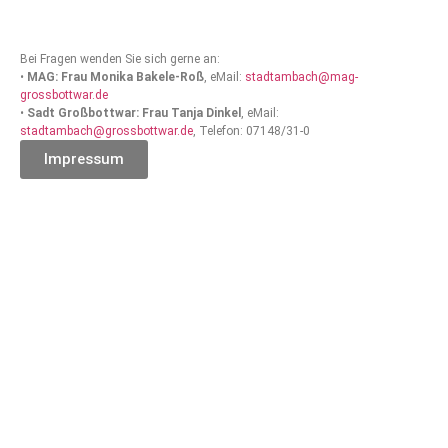
Bei Fragen wenden Sie sich gerne an:
•
MAG: Frau Monika Bakele-Roß
, eMail:
stadtambach@mag-
grossbottwar.de
•
Sadt Großbottwar: Frau Tanja Dinkel
, eMail:
stadtambach@grossbottwar.de
, Telefon: 07148/31-0
Impressum