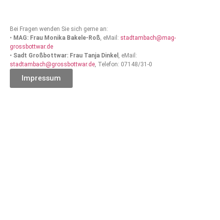
Bei Fragen wenden Sie sich gerne an:
•
MAG: Frau Monika Bakele-Roß
, eMail:
stadtambach@mag-
grossbottwar.de
•
Sadt Großbottwar: Frau Tanja Dinkel
, eMail:
stadtambach@grossbottwar.de
, Telefon: 07148/31-0
Impressum