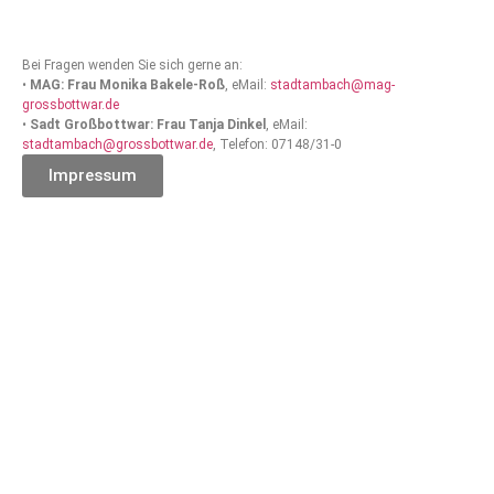
Bei Fragen wenden Sie sich gerne an:
•
MAG: Frau Monika Bakele-Roß
, eMail:
stadtambach@mag-
grossbottwar.de
•
Sadt Großbottwar: Frau Tanja Dinkel
, eMail:
stadtambach@grossbottwar.de
, Telefon: 07148/31-0
Impressum